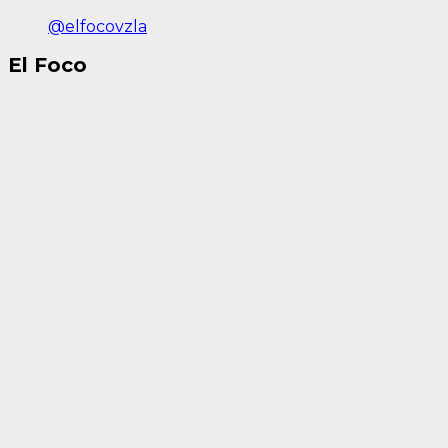
@elfocovzla
El Foco