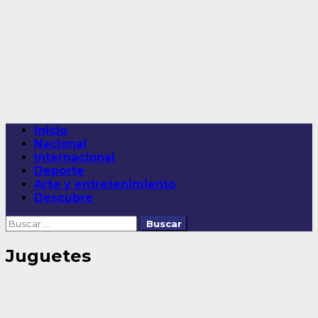
Saltar
al
contenido
Menú
Inicio
principal
Nacional
Internacional
Deporte
Arte y entretenimiento
Descubre
Buscar:
Juguetes