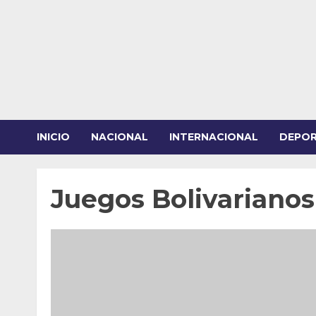
Saltar
al
contenido
INICIO
NACIONAL
INTERNACIONAL
DEPO
Juegos Bolivariano