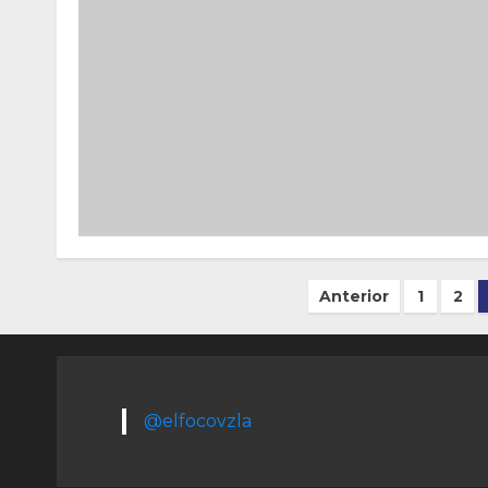
Paginación
Anterior
1
2
de
entradas
@elfocovzla