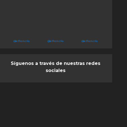
@elfocovzla
@elfocovzla
@elfocovzla
Síguenos a través de nuestras redes
sociales