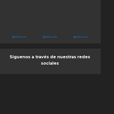
@elfocovzla
@elfocovzla
@elfocovzla
Síguenos a través de nuestras redes
sociales