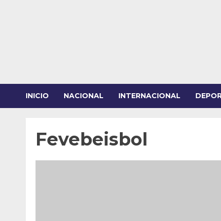
Saltar
al
contenido
INICIO
NACIONAL
INTERNACIONAL
DEPO
Fevebeisbol