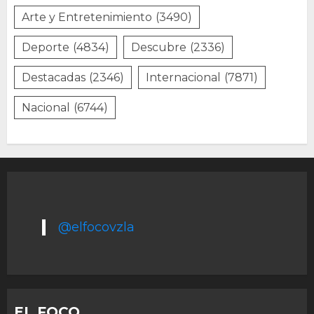
Arte y Entretenimiento
(3490)
Deporte
(4834)
Descubre
(2336)
Destacadas
(2346)
Internacional
(7871)
Nacional
(6744)
@elfocovzla
EL FOCO