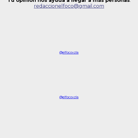
Tu opinión nos ayuda a llegar a más personas
:
redaccionelfoco@gmail.com
@elfocovzla
@elfocovzla