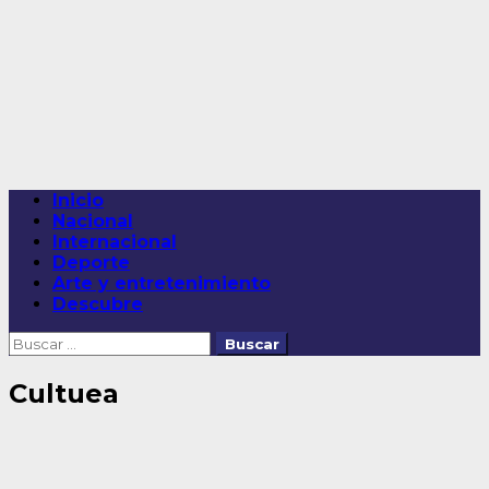
Saltar
al
contenido
Menú
Inicio
principal
Nacional
Internacional
Deporte
Arte y entretenimiento
Descubre
Buscar:
Cultuea