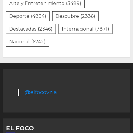
Arte y Entretenimiento
(3489)
Deporte
(4834)
Descubre
(2336)
Destacadas
(2346)
Internacional
(7871)
Nacional
(6742)
@elfocovzla
EL FOCO