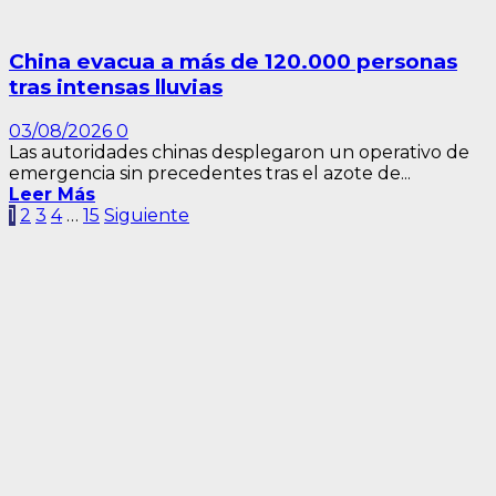
China evacua a más de 120.000 personas
tras intensas lluvias
03/08/2026
0
Las autoridades chinas desplegaron un operativo de
emergencia sin precedentes tras el azote de...
Leer Más
Paginación
1
2
3
4
…
15
Siguiente
de
entradas