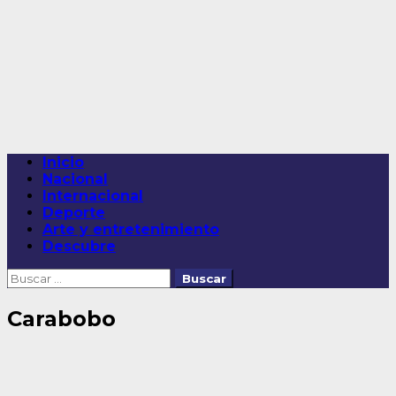
Saltar
al
contenido
Menú
Inicio
principal
Nacional
Internacional
Deporte
Arte y entretenimiento
Descubre
Buscar:
Carabobo