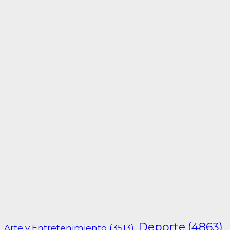
de
entradas
Deporte
(4863)
Arte y Entretenimiento
(3513)