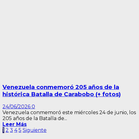
Venezuela conmemoró 205 años de la
histórica Batalla de Carabobo (+ fotos)
24/06/2026
0
Venezuela conmemoró este miércoles 24 de junio, los
205 años de la Batalla de...
Leer Más
Paginación
1
2
3
4
5
Siguiente