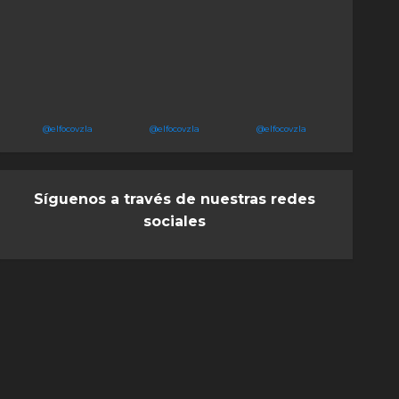
@elfocovzla
@elfocovzla
@elfocovzla
Síguenos a través de nuestras redes
sociales