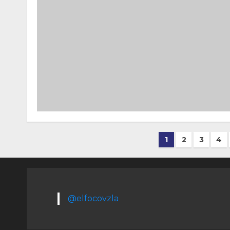
Paginación
1
2
3
4
de
entradas
@elfocovzla