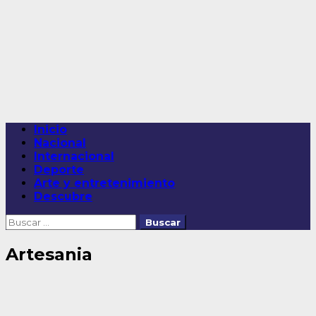
Saltar
al
contenido
Menú
Inicio
principal
Nacional
Internacional
Deporte
Arte y entretenimiento
Descubre
Buscar:
Artesania