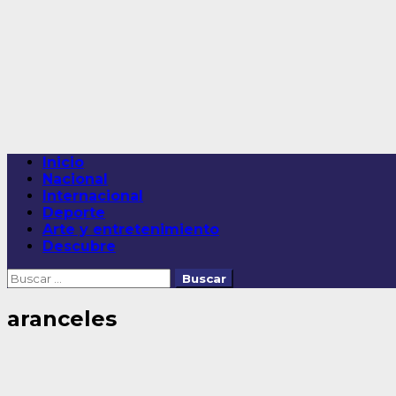
Saltar
al
contenido
Menú
Inicio
principal
Nacional
Internacional
Deporte
Arte y entretenimiento
Descubre
Buscar:
aranceles