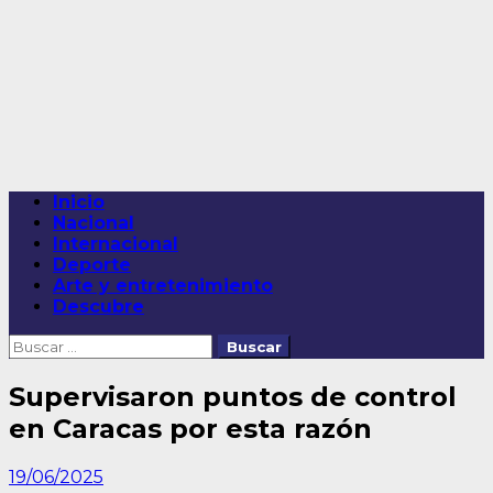
Saltar
al
contenido
Menú
Inicio
principal
Nacional
Internacional
Deporte
Arte y entretenimiento
Descubre
Buscar:
Supervisaron puntos de control
en Caracas por esta razón
19/06/2025