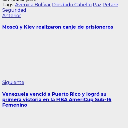
Tags:
Avenida Bolívar
Diosdado Cabello
Paz
Petare
Seguridad
Navegación
Entrada
Anterior
anterior:
de
Moscú y Kiev realizaron canje de prisioneros
entradas
Siguiente
Siguiente
entrada:
Venezuela venció a Puerto Rico y logró su
primera victoria en la FIBA AmeriCup Sub-16
Femenino