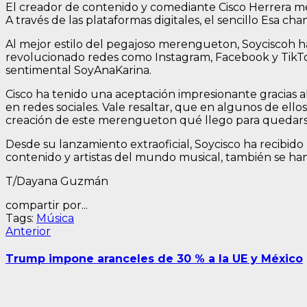
El creador de contenido y comediante Cisco Herrera me
A través de las plataformas digitales, el sencillo Esa c
Al mejor estilo del pegajoso merengueton, Soyciscoh h
revolucionado redes como Instagram, Facebook y TikTok
sentimental SoyAnaKarina.
Cisco ha tenido una aceptación impresionante gracias a
en redes sociales. Vale resaltar, que en algunos de ello
creación de este merengueton qué llego para quedars
Desde su lanzamiento extraoficial, Soycisco ha recibi
contenido y artistas del mundo musical, también se han
T/Dayana Guzmán
compartir por...
Tags:
Música
Navegación
Entrada
Anterior
anterior:
de
Trump impone aranceles de 30 % a la UE y México
entradas