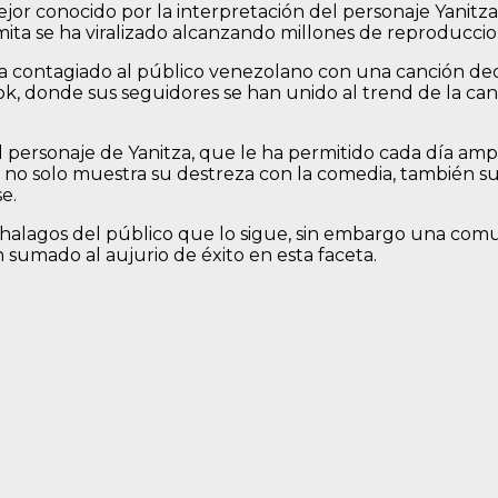
jor conocido por la interpretación del personaje Yanitz
hamita se ha viralizado alcanzando millones de reproducci
a contagiado al público venezolano con una canción dedi
, donde sus seguidores se han unido al trend de la canc
l personaje de Yanitza, que le ha permitido cada día amp
s no solo muestra su destreza con la comedia, también su 
e.
do halagos del público que lo sigue, sin embargo una co
 sumado al aujurio de éxito en esta faceta.