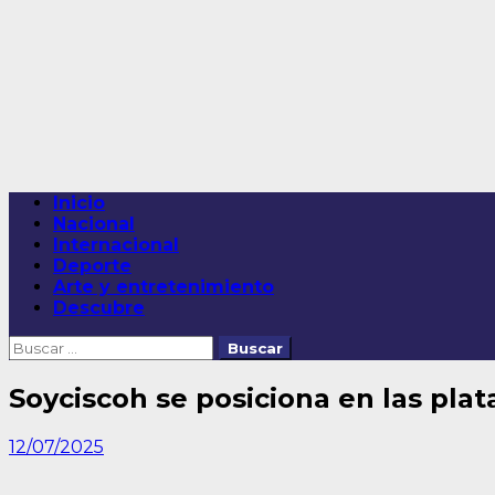
Saltar
al
contenido
Menú
Inicio
principal
Nacional
Internacional
Deporte
Arte y entretenimiento
Descubre
Buscar:
Soyciscoh se posiciona en las pla
12/07/2025