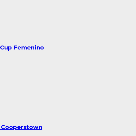
eriCup Femenino
en Cooperstown