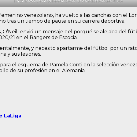
La venezolana estuvo fuera de las canchas desde 2023
l femenino venezolano, ha vuelto a las canchas con el L
 tras un tiempo de pausa en su carrera deportiva.
O’Neill envió un mensaje del porqué se alejaba del fútb
20/21 en el Rangers de Escocia.
entalmente, y necesito apartarme del fútbol por un rato»
na y sus lesiones.
 para el esquema de Pamela Conti en la selección venez
rollo de su profesión en el Alemania.
e LaLiga