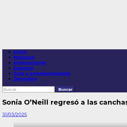
Saltar
al
contenido
Menú
Inicio
principal
Nacional
Internacional
Deporte
Arte y entretenimiento
Descubre
Buscar:
Sonia O’Neill regresó a las canch
31/03/2025