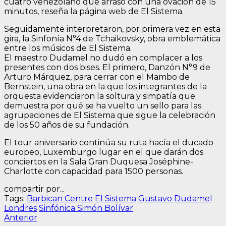
cuatro venezolano que arrasó con una ovación de 15
minutos, reseña la página web de El Sistema.
Seguidamente interpretaron, por primera vez en esta
gira, la Sinfonía N°4 de Tchaikovsky, obra emblemática
entre los músicos de El Sistema.
El maestro Dudamel no dudó en complacer a los
presentes con dos bises. El primero, Danzón N°9 de
Arturo Márquez, para cerrar con el Mambo de
Bernstein, una obra en la que los integrantes de la
orquesta evidenciaron la soltura y simpatía que
demuestra por qué se ha vuelto un sello para las
agrupaciones de El Sistema que sigue la celebración
de los 50 años de su fundación.
El tour aniversario continúa su ruta hacía el ducado
europeo, Luxemburgo lugar en el que darán dos
conciertos en la Sala Gran Duquesa Joséphine-
Charlotte con capacidad para 1500 personas.
compartir por...
Tags:
Barbican Centre
El Sistema
Gustavo Dudamel
Londres
Sinfónica Simón Bolívar
Navegación
Entrada
Anterior