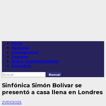
Saltar
al
contenido
Menú
Inicio
principal
Nacional
Internacional
Deporte
Arte y entretenimiento
Descubre
Buscar:
Sinfónica Simón Bolívar se
presentó a casa llena en Londres
21/01/2025