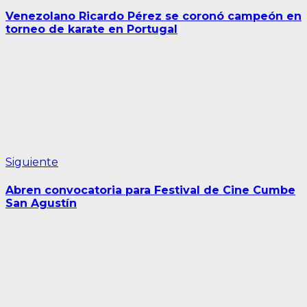
anterior:
de
Venezolano Ricardo Pérez se coronó campeón en
entradas
torneo de karate en Portugal
Siguiente
Siguiente
entrada:
Abren convocatoria para Festival de Cine Cumbe
San Agustín