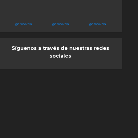
@elfocovzla
@elfocovzla
@elfocovzla
Síguenos a través de nuestras redes
sociales