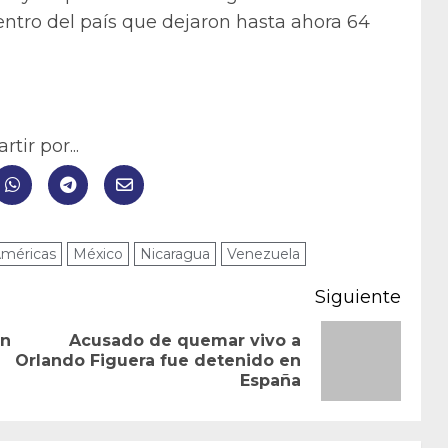
centro del país que dejaron hasta ahora 64
tir por...
Américas
México
Nicaragua
Venezuela
Siguiente
en
Acusado de quemar vivo a
Entrada
Siguiente
Orlando Figuera fue detenido en
España
anterior:
entrada: