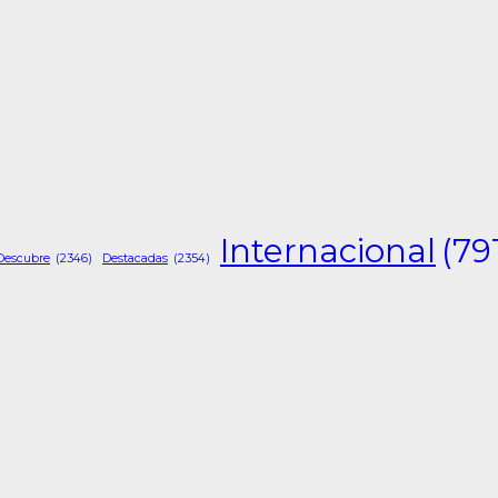
Internacional
(79
Descubre
(2346)
Destacadas
(2354)