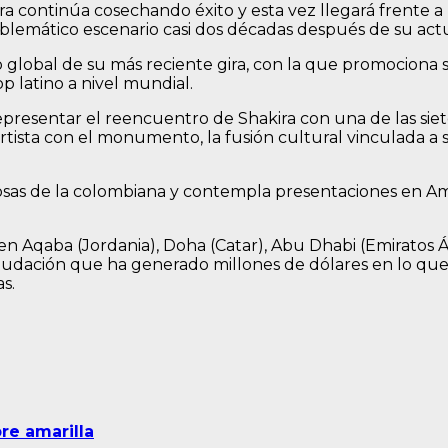
ra continúa cosechando éxito y esta vez llegará frente a
mblemático escenario casi dos décadas después de su actu
o global de su más reciente gira, con la que promociona s
p latino a nivel mundial.
representar el reencuentro de Shakira con una de las si
rtista con el monumento, la fusión cultural vinculada a s
ciosas de la colombiana y contempla presentaciones en Am
en Aqaba (Jordania), Doha (Catar), Abu Dhabi (Emiratos 
audación que ha generado millones de dólares en lo que 
s.
re amarilla