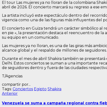
El tour Las mujeres ya no lloran de la colombiana Shaki
abril de 2026. El concierto marcará su regreso a ese e
La artista incluyó este espectáculo dentro del recorrid
vigencia como una de las figuras más influyentes del po
El concierto en Guiza tendrá un carácter simbólico al 
en pie «, la presentación destaca el reencuentro de la a
su equipo en un comunicado.
Las mujeres ya no lloran, es una de las giras más ambi
alcance global y el respaldo de millones de seguidores.
Durante el mes de abril Shakira también se presentará 
Delhi. Estos conciertos se suman a una importante rec
de seguidores dentro y fuera de las ciudades respectiva
T/Agencias
compartir por...
Tags:
Conciertos
Egipto
Shakira
Navegación
Entrada
Anterior
anterior:
de
Venezuela se suma a campaña regional contra fieb