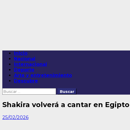
Saltar
al
contenido
Menú
Inicio
principal
Nacional
Internacional
Deporte
Arte y entretenimiento
Descubre
Buscar:
Shakira volverá a cantar en Egipto
25/02/2026