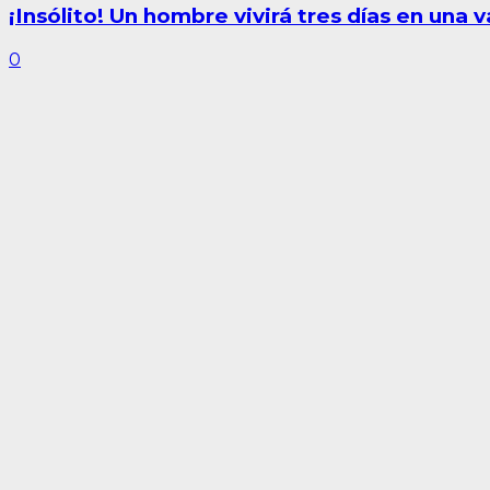
¡Insólito! Un hombre vivirá tres días en una 
0