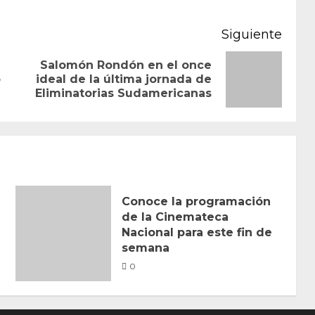
Siguiente
Salomón Rondón en el once
Entrada
Siguiente
o
ideal de la última jornada de
Eliminatorias Sudamericanas
anterior:
entrada:
Conoce la programación
de la Cinemateca
Nacional para este fin de
semana
0