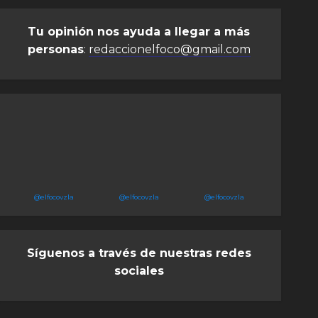
Tu opinión nos ayuda a llegar a más
personas
:
redaccionelfoco@gmail.com
@elfocovzla
@elfocovzla
@elfocovzla
Síguenos a través de nuestras redes
sociales