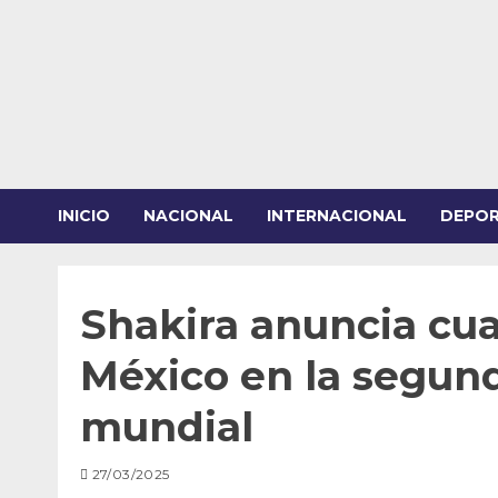
Saltar
al
contenido
INICIO
NACIONAL
INTERNACIONAL
DEPO
Shakira anuncia cu
México en la segund
mundial
27/03/2025