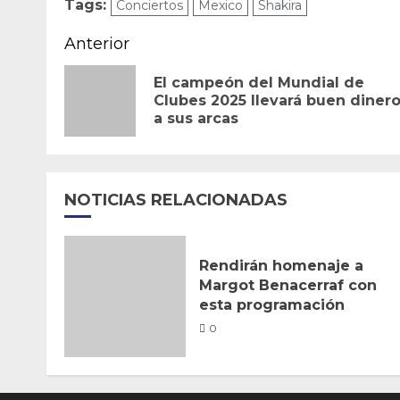
Tags:
Conciertos
Mexico
Shakira
Navegación
Anterior
de
El campeón del Mundial de
Clubes 2025 llevará buen diner
entradas
a sus arcas
NOTICIAS RELACIONADAS
Rendirán homenaje a
Margot Benacerraf con
esta programación
0