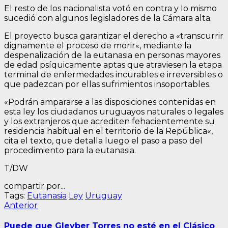
El resto de los nacionalista votó en contra y lo mismo
sucedió con algunos legisladores de la Cámara alta.
El proyecto busca garantizar el derecho a «transcurrir
dignamente el proceso de morir«, mediante la
despenalización de la eutanasia en personas mayores
de edad psíquicamente aptas que atraviesen la etapa
terminal de enfermedades incurables e irreversibles o
que padezcan por ellas sufrimientos insoportables.
«Podrán ampararse a las disposiciones contenidas en
esta ley los ciudadanos uruguayos naturales o legales
y los extranjeros que acrediten fehacientemente su
residencia habitual en el territorio de la República«,
cita el texto, que detalla luego el paso a paso del
procedimiento para la eutanasia.
T/DW
compartir por...
Tags:
Eutanasia
Ley
Uruguay
Navegación
Entrada
Anterior
anterior:
de
Puede que Gleyber Torres no esté en el Clásico