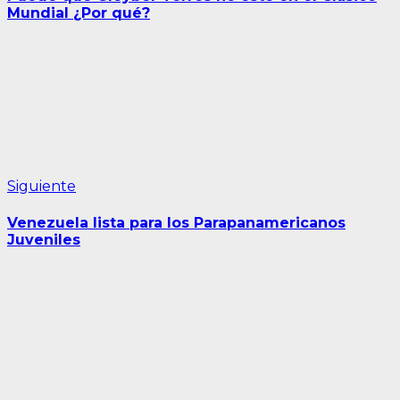
entradas
Mundial ¿Por qué?
Siguiente
Siguiente
entrada:
Venezuela lista para los Parapanamericanos
Juveniles