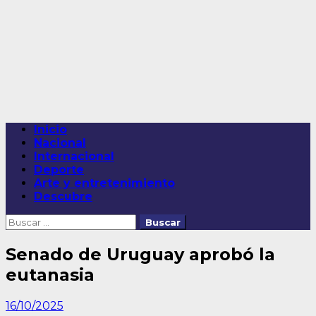
Saltar
al
contenido
Menú
Inicio
principal
Nacional
Internacional
Deporte
Arte y entretenimiento
Descubre
Buscar:
Senado de Uruguay aprobó la
eutanasia
16/10/2025