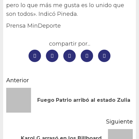
pero lo que más me gusta es lo unido que
son todos». Indicó Pineda.
Prensa MinDeporte
compartir por...
Navegación
Anterior
de
En
Fuego Patrio arribó al estado Zulia
entradas
an
Siguiente
Karol G arrasó en los Billboard