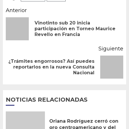
Navegación
Anterior
de
Vinotinto sub 20 inicia
En
participación en Torneo Maurice
entradas
Revello en Francia
an
Siguiente
¿Trámites engorrosos? Así puedes
Siguiente
reportarlos en la nueva Consulta
Nacional
entrada:
NOTICIAS RELACIONADAS
Oriana Rodríguez cerró con
oro centroamericano y del