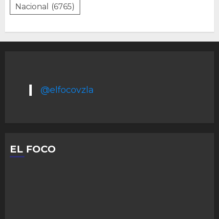
Nacional
(6765)
@elfocovzla
EL FOCO