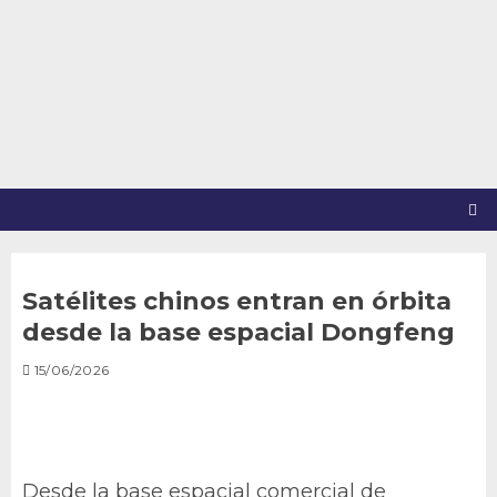
Saltar
al
contenido
Satélites chinos entran en órbita
desde la base espacial Dongfeng
15/06/2026
Desde la base espacial comercial de