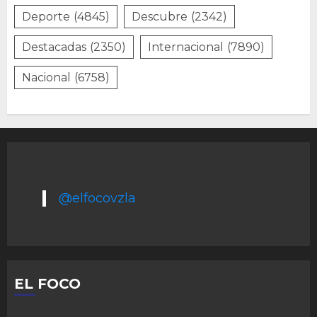
Deporte
(4845)
Descubre
(2342)
Destacadas
(2350)
Internacional
(7890)
Nacional
(6758)
@elfocovzla
EL FOCO