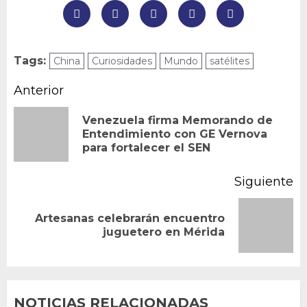
Tags:
China
Curiosidades
Mundo
satélites
Navegación
Anterior
de
Venezuela firma Memorando de
En
Entendimiento con GE Vernova
entradas
para fortalecer el SEN
an
Siguiente
Artesanas celebrarán encuentro
Siguiente
juguetero en Mérida
entrada:
NOTICIAS RELACIONADAS