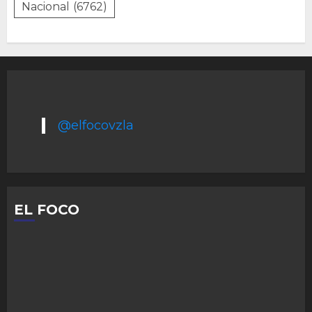
Nacional
(6762)
@elfocovzla
EL FOCO