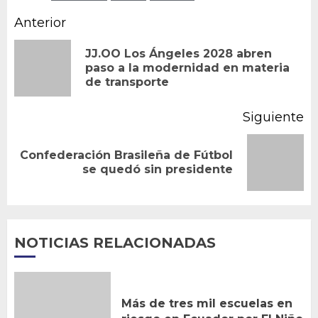
Navegación
Anterior
de
JJ.OO Los Ángeles 2028 abren
En
paso a la modernidad en materia
entradas
de transporte
an
Siguiente
Confederación Brasileña de Fútbol
Siguiente
se quedó sin presidente
entrada:
NOTICIAS RELACIONADAS
Más de tres mil escuelas en