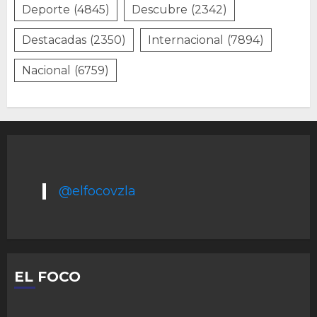
Deporte
(4845)
Descubre
(2342)
Destacadas
(2350)
Internacional
(7894)
Nacional
(6759)
@elfocovzla
EL FOCO