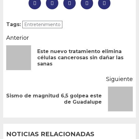
Tags:
Entretenimiento
Navegación
Anterior
de
Este nuevo tratamiento elimina
En
células cancerosas sin dañar las
entradas
sanas
an
Siguiente
Sismo de magnitud 6,5 golpea este
Siguiente
de Guadalupe
entrada:
NOTICIAS RELACIONADAS