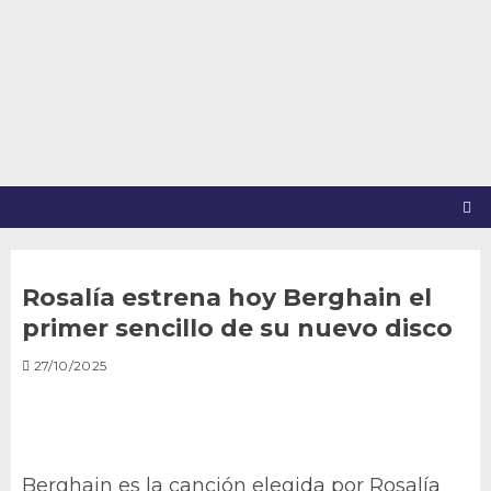
Saltar
al
contenido
Rosalía estrena hoy Berghain el
primer sencillo de su nuevo disco
27/10/2025
Berghain es la canción elegida por Rosalía