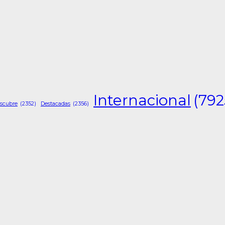
Internacional
(792
scubre
(2352)
Destacadas
(2356)