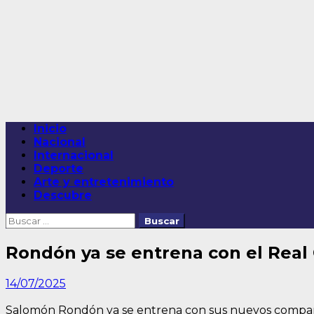
Saltar
al
contenido
Menú
Inicio
principal
Nacional
Internacional
Deporte
Arte y entretenimiento
Descubre
Buscar:
Rondón ya se entrena con el Real
14/07/2025
Salomón Rondón ya se entrena con sus nuevos compa