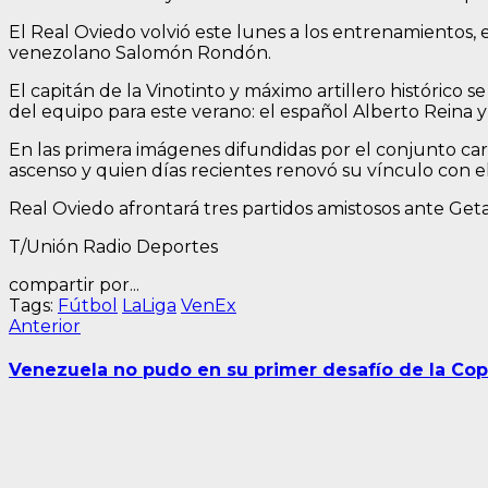
El Real Oviedo volvió este lunes a los entrenamientos, 
venezolano Salomón Rondón.
El capitán de la Vinotinto y máximo artillero histórico 
del equipo para este verano: el español Alberto Reina
En las primera imágenes difundidas por el conjunto car
ascenso y quien días recientes renovó su vínculo con el
Real Oviedo afrontará tres partidos amistosos ante Geta
T/Unión Radio Deportes
compartir por...
Tags:
Fútbol
LaLiga
VenEx
Navegación
Entrada
Anterior
anterior:
de
Venezuela no pudo en su primer desafío de la Co
entradas