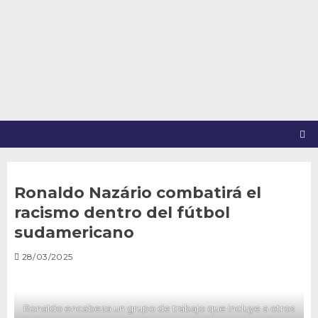
Saltar
al
contenido
Ronaldo Nazário combatirá el
racismo dentro del fútbol
sudamericano
28/03/2025
Ronaldo encabeza un grupo de trabajo que incluye a otros