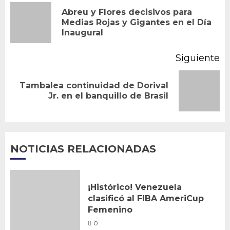
de
Abreu y Flores decisivos para
En
Medias Rojas y Gigantes en el Día
entradas
Inaugural
an
Siguiente
Tambalea continuidad de Dorival
Siguiente
Jr. en el banquillo de Brasil
entrada:
NOTICIAS RELACIONADAS
¡Histórico! Venezuela
clasificó al FIBA AmeriCup
Femenino
0