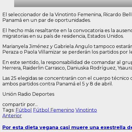
El seleccionador de la Vinotinto Femenina, Ricardo Bell
Panamá en un par de oportunidades.
El hecho más resaltante en la convocatoria es la ausenc
migratorias en su país de residencia, Estados Unidos.
Marianyela Jiménez y Gabriela Angulo tampoco estarán 
Peraza o Paola Villamizar se perderán los partidos por l
En este sentido, la responsabilidad de comandar al grupo
Herrera, Raiderlin Carrasco, Daniuska Rodríguez, Ysaura
Las 25 elegidas se concentrarán con el cuerpo técnico
ambos partidos contra Panamá el 5 y 8 de abril.
Unión Radio Deportes
compartir por...
Tags:
Fútbol
Fútbol Femenino
Vinotinto
Navegación
Entrada
Anterior
anterior:
de
Por esta dieta vegana casi muere una exestrella d