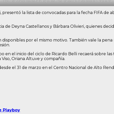
Nayluisa Cáceres estará bajo los tres palos de la selección nacional
i, presentó la lista de convocadas para la fecha FIFA de 
ia de Deyna Castellanos y Bárbara Olivieri, quienes deci
disponibles por el mismo motivo. También vale la pena 
esión.
 en el inicio del ciclo de Ricardo Belli recaerá sobre la
 Viso, Oriana Altuve y compañía.
 desde el 31 de marzo en el Centro Nacional de Alto Ren
e Playboy