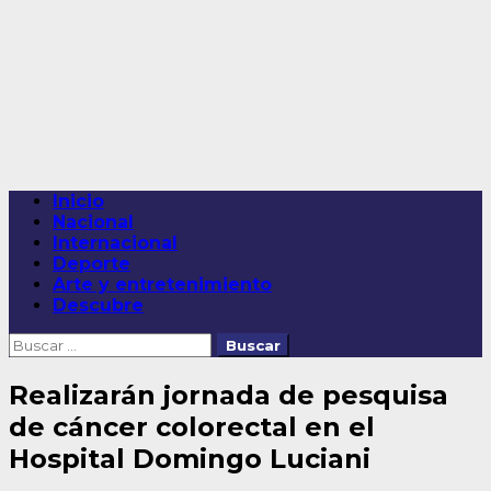
Saltar
al
contenido
Menú
Inicio
principal
Nacional
Internacional
Deporte
Arte y entretenimiento
Descubre
Buscar:
Realizarán jornada de pesquisa
de cáncer colorectal en el
Hospital Domingo Luciani