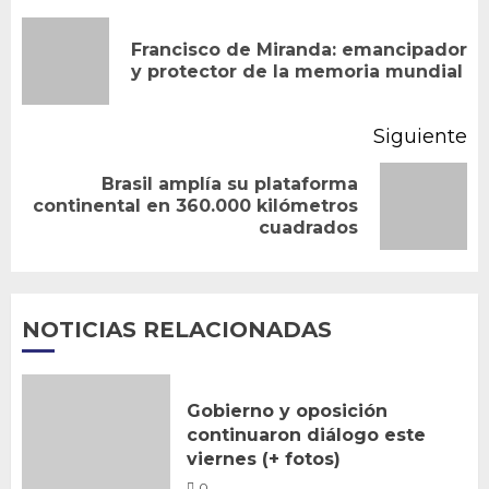
de
Francisco de Miranda: emancipador
En
entradas
y protector de la memoria mundial
an
Siguiente
Brasil amplía su plataforma
Siguiente
continental en 360.000 kilómetros
cuadrados
entrada:
NOTICIAS RELACIONADAS
Gobierno y oposición
continuaron diálogo este
viernes (+ fotos)
0