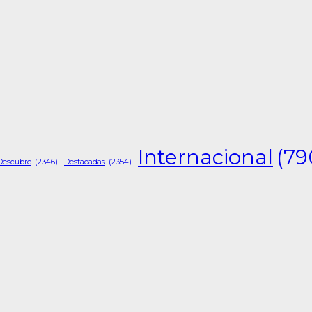
Internacional
(79
Descubre
(2346)
Destacadas
(2354)