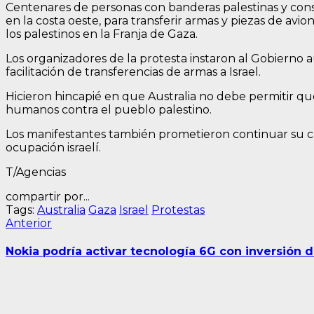
Centenares de personas con banderas palestinas y consi
en la costa oeste, para transferir armas y piezas de avi
los palestinos en la Franja de Gaza.
Los organizadores de la protesta instaron al Gobierno a
facilitación de transferencias de armas a Israel.
Hicieron hincapié en que Australia no debe permitir q
humanos contra el pueblo palestino.
Los manifestantes también prometieron continuar su ca
ocupación israelí.
T/Agencias
compartir por...
Tags:
Australia
Gaza
Israel
Protestas
Navegación
Entrada
Anterior
anterior:
de
Nokia podría activar tecnología 6G con inversión d
entradas