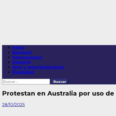
Saltar
al
contenido
Menú
Inicio
principal
Nacional
Internacional
Deporte
Arte y entretenimiento
Descubre
Buscar:
Protestan en Australia por uso de 
28/10/2025