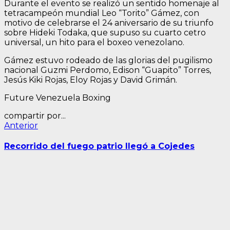
Durante el evento se realizó un sentido homenaje al
tetracampeón mundial Leo “Torito” Gámez, con
motivo de celebrarse el 24 aniversario de su triunfo
sobre Hideki Todaka, que supuso su cuarto cetro
universal, un hito para el boxeo venezolano.
Gámez estuvo rodeado de las glorias del pugilismo
nacional Guzmi Perdomo, Edison “Guapito” Torres,
Jesús Kiki Rojas, Eloy Rojas y David Grimán.
Future Venezuela Boxing
compartir por...
Navegación
Entrada
Anterior
anterior:
de
Recorrido del fuego patrio llegó a Cojedes
entradas