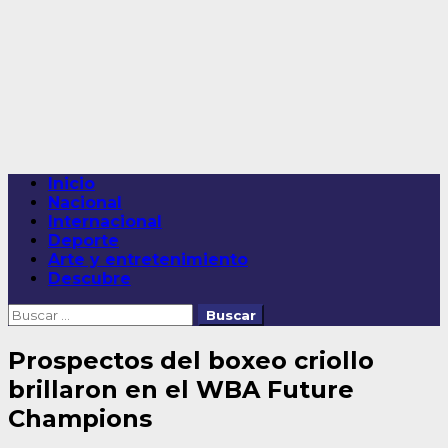
Saltar
al
contenido
Menú
Inicio
principal
Nacional
Internacional
Deporte
Arte y entretenimiento
Descubre
Buscar:
Prospectos del boxeo criollo
brillaron en el WBA Future
Champions