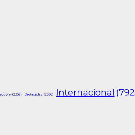
Internacional
(792
scubre
(2352)
Destacadas
(2356)