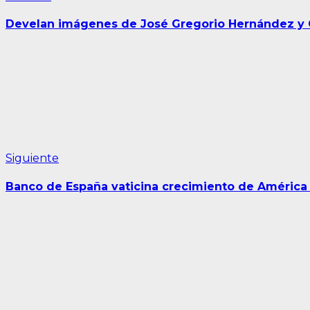
anterior:
de
Develan imágenes de José Gregorio Hernández y 
entradas
Siguiente
Siguiente
entrada:
Banco de España vaticina crecimiento de América 