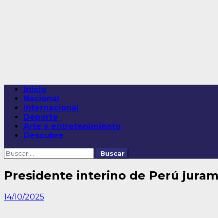
Saltar
al
contenido
Menú
Inicio
principal
Nacional
Internacional
Deporte
Arte y entretenimiento
Descubre
Buscar:
Presidente interino de Perú juram
14/10/2025