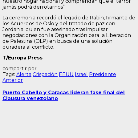
nuestro hogar nacional y comprendan que el terror
jamás podrá derrotarnos”.
La ceremonia recordó el legado de Rabin, firmante de
los Acuerdos de Oslo y del tratado de paz con
Jordania, quien fue asesinado tras impulsar
negociaciones con la Organización para la Liberación
de Palestina (OLP) en busca de una solución
duradera al conflicto.
T/Europa Press
compartir por...
Tags:
Alerta
Crispación
EEUU
Israel
Presidente
Navegación
Entrada
Anterior
anterior:
de
Puerto Cabello y Caracas lideran fase final del
entradas
Clausura venezolano