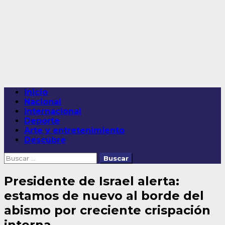
Saltar
al
contenido
Menú
Inicio
principal
Nacional
Internacional
Deporte
Arte y entretenimiento
Descubre
Buscar:
Presidente de Israel alerta:
estamos de nuevo al borde del
abismo por creciente crispación
interna