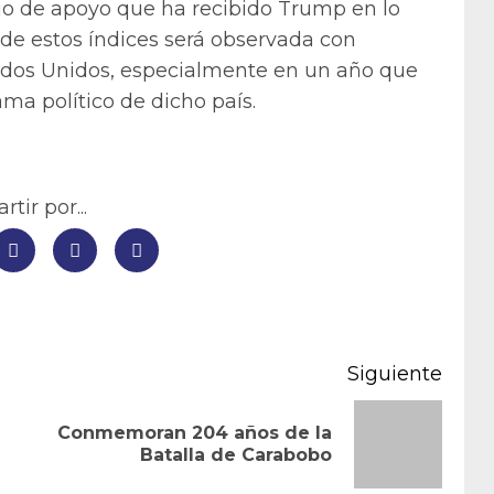
ajo de apoyo que ha recibido Trump en lo
 de estos índices será observada con
ados Unidos, especialmente en un año que
ma político de dicho país.
tir por...
Siguiente
Conmemoran 204 años de la
Entrada
Siguiente
Batalla de Carabobo
anterior:
entrada: