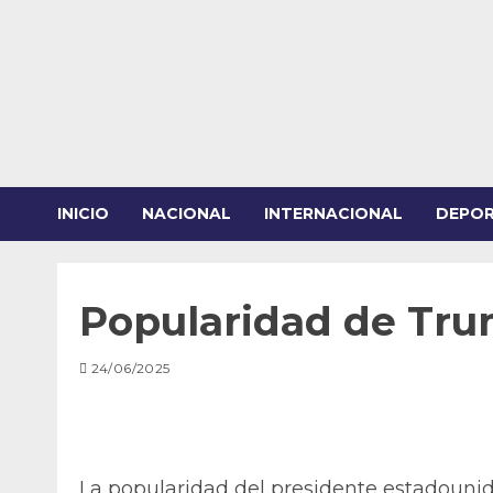
Saltar
al
contenido
INICIO
NACIONAL
INTERNACIONAL
DEPO
Popularidad de Tru
24/06/2025
La popularidad del presidente estadoun