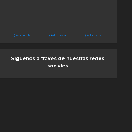
@elfocovzla
@elfocovzla
@elfocovzla
Síguenos a través de nuestras redes
sociales