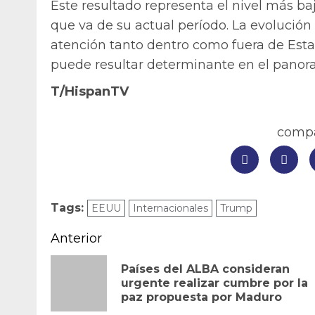
Este resultado representa el nivel más b
que va de su actual período. La evolución
atención tanto dentro como fuera de Est
puede resultar determinante en el panora
T/HispanTV
compar
Tags:
EEUU
Internacionales
Trump
Navegación
Anterior
de
Países del ALBA consideran
urgente realizar cumbre por la
entradas
paz propuesta por Maduro