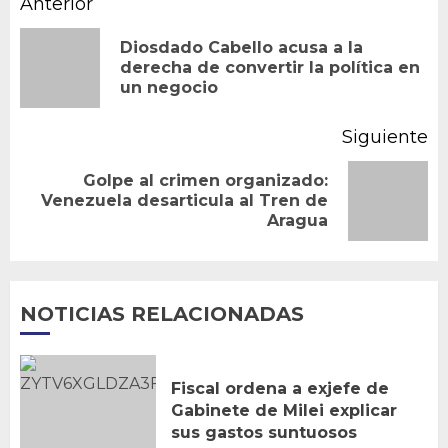
Navegación
Anterior
de
Diosdado Cabello acusa a la
En
derecha de convertir la política en
entradas
un negocio
an
Siguiente
Golpe al crimen organizado:
Siguiente
Venezuela desarticula al Tren de
Aragua
entrada:
NOTICIAS RELACIONADAS
Fiscal ordena a exjefe de
Gabinete de Milei explicar
sus gastos suntuosos