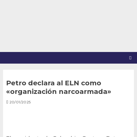
Saltar
al
contenido
Petro declara al ELN como
«organización narcoarmada»
20/01/2025