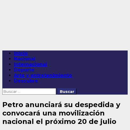
Saltar
al
contenido
Menú
Inicio
principal
Nacional
Internacional
Deporte
Arte y entretenimiento
Descubre
Buscar:
Petro anunciará su despedida y
convocará una movilización
nacional el próximo 20 de julio