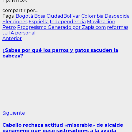
T|XINHUA
compartir por...
Tags:
Bogotá
Bosa
CiudadBolívar
Colombia
Despedida
Elecciones
Espriella
Independencia
Movilización
Petro
Progresismo Generado por Zapia.com
reformas
tu IA personal
Navegación
Entrada
Anterior
anterior:
de
¿Sabes por qué los perros y gatos sacuden la
entradas
cabeza?
Siguiente
Siguiente
entrada:
Cabello rechaza actitud «miserable» de alcalde
panameño que puso rastreadores a la ayuda