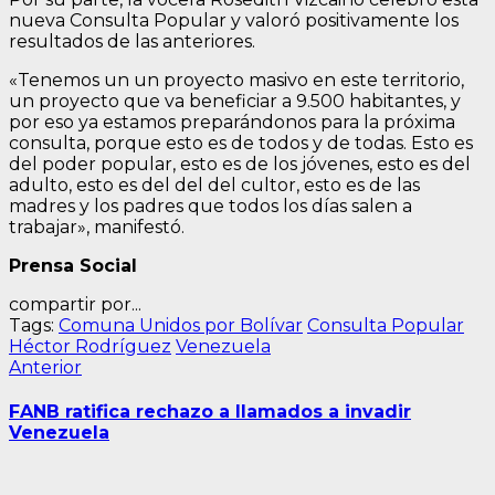
nueva Consulta Popular y valoró positivamente los
resultados de las anteriores.
«Tenemos un un proyecto masivo en este territorio,
un proyecto que va beneficiar a 9.500 habitantes, y
por eso ya estamos preparándonos para la próxima
consulta, porque esto es de todos y de todas. Esto es
del poder popular, esto es de los jóvenes, esto es del
adulto, esto es del del del cultor, esto es de las
madres y los padres que todos los días salen a
trabajar», manifestó.
Prensa Social
compartir por...
Tags:
Comuna Unidos por Bolívar
Consulta Popular
Héctor Rodríguez
Venezuela
Navegación
Entrada
Anterior
anterior:
de
FANB ratifica rechazo a llamados a invadir
entradas
Venezuela