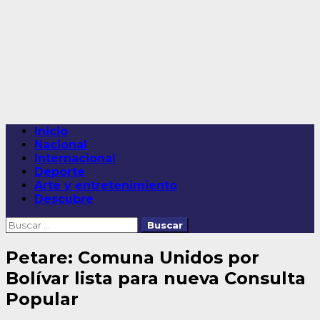
Saltar
al
contenido
Menú
Inicio
principal
Nacional
Internacional
Deporte
Arte y entretenimiento
Descubre
Buscar:
Petare: Comuna Unidos por
Bolívar lista para nueva Consulta
Popular