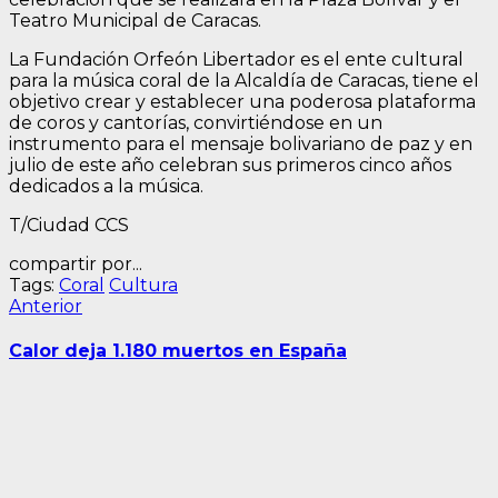
Teatro Municipal de Caracas.
La Fundación Orfeón Libertador es el ente cultural
para la música coral de la Alcaldía de Caracas, tiene el
objetivo crear y establecer una poderosa plataforma
de coros y cantorías, convirtiéndose en un
instrumento para el mensaje bolivariano de paz y en
julio de este año celebran sus primeros cinco años
dedicados a la música.
T/Ciudad CCS
compartir por...
Tags:
Coral
Cultura
Navegación
Entrada
Anterior
anterior:
de
Calor deja 1.180 muertos en España
entradas