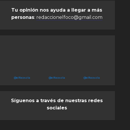
Tu opinión nos ayuda a llegar a más
personas
:
redaccionelfoco@gmail.com
@elfocovzla
@elfocovzla
@elfocovzla
Síguenos a través de nuestras redes
sociales