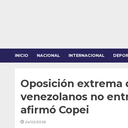
Saltar
al
contenido
INICIO
NACIONAL
INTERNACIONAL
DEPO
Oposición extrema 
venezolanos no entr
afirmó Copei
24/02/2026