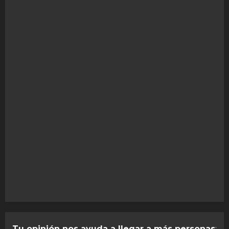
Tu opinión nos ayuda a llegar a más personas
: