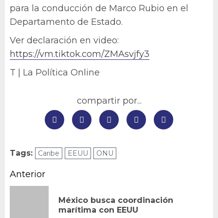
para la conducción de Marco Rubio en el
Departamento de Estado.
Ver declaración en video:
https://vm.tiktok.com/ZMAsvjfy3
T | La Política Online
compartir por...
Tags:
Caribe
EEUU
ONU
Navegación
Anterior
de
México busca coordinación
En
entradas
marítima con EEUU
an