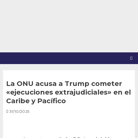
Saltar
al
contenido
La ONU acusa a Trump cometer
«ejecuciones extrajudiciales» en el
Caribe y Pacífico
31/10/2025