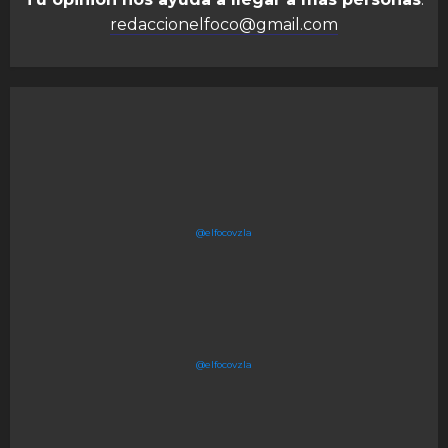
redaccionelfoco@gmail.com
@elfocovzla
@elfocovzla