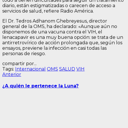
todo si tienen dificultades para seguir un tratamiento
diario, están estigmatizadas o carecen de acceso a
servicios de salud, refiere Radio América.
El Dr. Tedros Adhanom Ghebreyesus, director
general de la OMS, ha declarado: «Aunque aún no
disponemos de una vacuna contra el VIH, el
lenacapavir es una muy buena opción: se trata de un
antirretrovírico de acción prolongada que, según los
ensayos, previene la infección en casi todas las
personas de riesgo.
compartir por...
Tags:
Internacional
OMS
SALUD
VIH
Navegación
Entrada
Anterior
anterior:
de
¿A quién le pertenece la Luna?
entradas