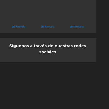
@elfocovzla
@elfocovzla
@elfocovzla
Síguenos a través de nuestras redes
sociales