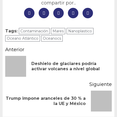
compartir por...
Tags:
Contaminación
Mares
Nanoplastico
Oceano Atlántico
Oceanocs
Navegación
Anterior
de
Deshielo de glaciares podría
En
entradas
activar volcanes a nivel global
an
Siguiente
Trump impone aranceles de 30 % a
Siguiente
la UE y México
entrada: