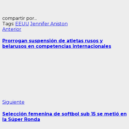
compartir por...
Tags:
EEUU
Jennifer Aniston
Navegación
Entrada
Anterior
anterior:
de
Prorrogan suspensión de atletas rusos y
entradas
belarusos en competencias internacionales
Siguiente
Siguiente
entrada:
Selección femenina de softbol sub 15 se metió en
la Súper Ronda