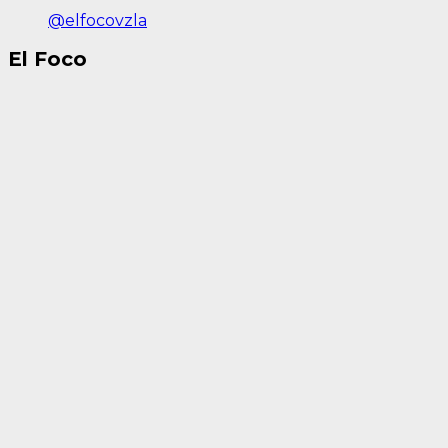
@elfocovzla
El Foco