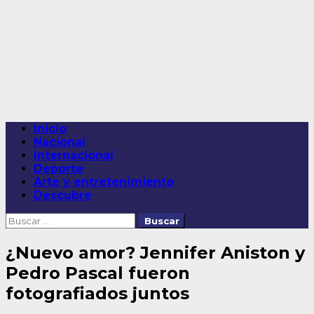
Saltar
al
contenido
Menú
Inicio
principal
Nacional
Internacional
Deporte
Arte y entretenimiento
Descubre
Buscar:
¿Nuevo amor? Jennifer Aniston y
Pedro Pascal fueron
fotografiados juntos