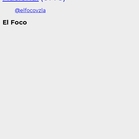
@elfocovzla
El Foco