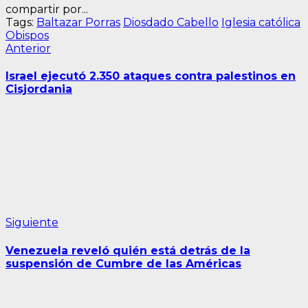
compartir por...
Tags:
Baltazar Porras
Diosdado Cabello
Iglesia católica
Obispos
Navegación
Entrada
Anterior
anterior:
de
Israel ejecutó 2.350 ataques contra palestinos en
entradas
Cisjordania
Siguiente
Siguiente
entrada:
Venezuela reveló quién está detrás de la
suspensión de Cumbre de las Américas