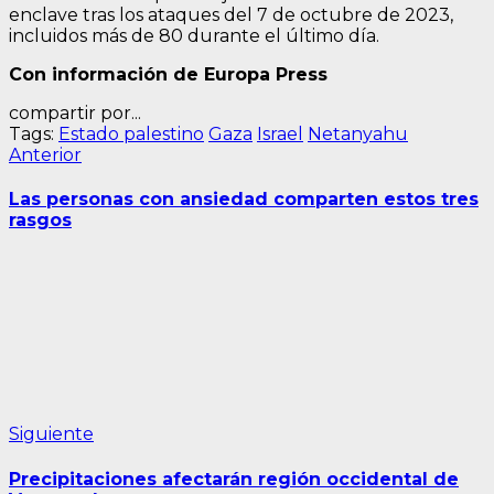
enclave tras los ataques del 7 de octubre de 2023,
incluidos más de 80 durante el último día.
Con información de Europa Press
compartir por...
Tags:
Estado palestino
Gaza
Israel
Netanyahu
Navegación
Entrada
Anterior
anterior:
de
Las personas con ansiedad comparten estos tres
entradas
rasgos
Siguiente
Siguiente
entrada:
Precipitaciones afectarán región occidental de