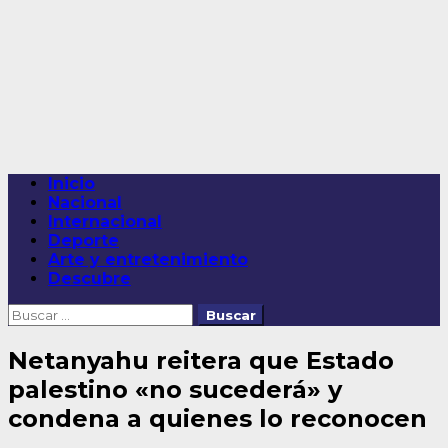
Saltar
al
contenido
Menú
Inicio
principal
Nacional
Internacional
Deporte
Arte y entretenimiento
Descubre
Buscar:
Netanyahu reitera que Estado
palestino «no sucederá» y
condena a quienes lo reconocen