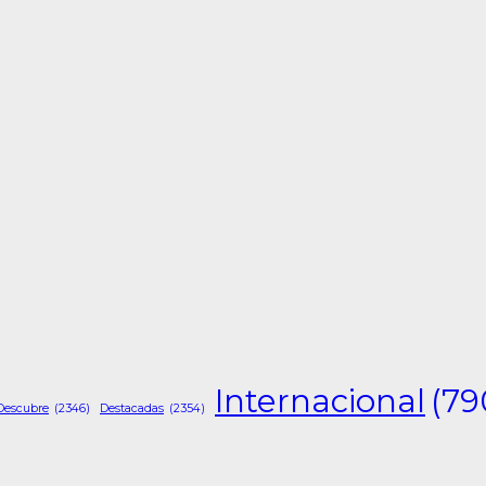
Internacional
(79
Descubre
(2346)
Destacadas
(2354)