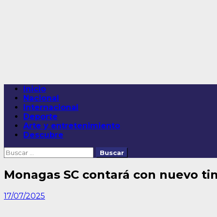
Saltar
al
contenido
Menú
Inicio
principal
Nacional
Internacional
Deporte
Arte y entretenimiento
Descubre
Buscar:
Monagas SC contará con nuevo tim
17/07/2025