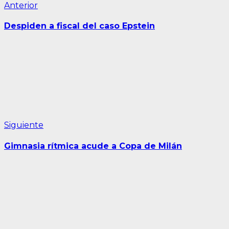
Navegación
Entrada
Anterior
anterior:
de
Despiden a fiscal del caso Epstein
entradas
Siguiente
Siguiente
entrada:
Gimnasia rítmica acude a Copa de Milán