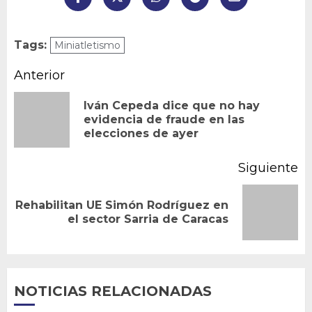
Tags:
Miniatletismo
Navegación
Anterior
de
Iván Cepeda dice que no hay
En
evidencia de fraude en las
entradas
elecciones de ayer
an
Siguiente
Rehabilitan UE Simón Rodríguez en
Siguiente
el sector Sarria de Caracas
entrada:
NOTICIAS RELACIONADAS