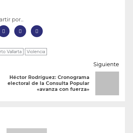
tir por...
to Vallarta
Violencia
Siguiente
Héctor Rodríguez: Cronograma
Entrada
Siguiente
electoral de la Consulta Popular
«avanza con fuerza»
anterior:
entrada: