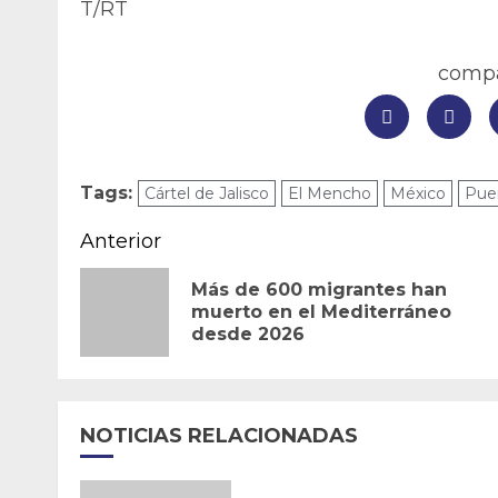
T/RT
compar
Tags:
Cártel de Jalisco
El Mencho
México
Puer
Navegación
Anterior
de
Más de 600 migrantes han
muerto en el Mediterráneo
entradas
desde 2026
NOTICIAS RELACIONADAS