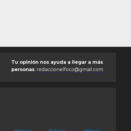
Tu opinión nos ayuda a llegar a más
personas
:
redaccionelfoco@gmail.com
@elfocovzla
@elfocovzla
@elfocovzla