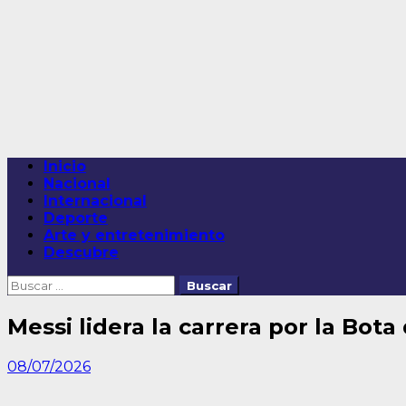
Saltar
al
contenido
Menú
Inicio
principal
Nacional
Internacional
Deporte
Arte y entretenimiento
Descubre
Buscar:
Messi lidera la carrera por la Bota
08/07/2026