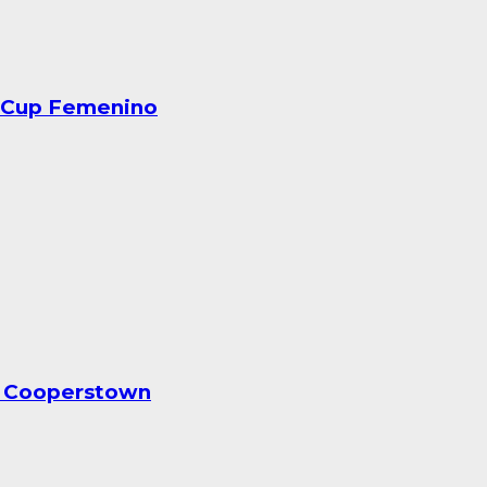
eriCup Femenino
en Cooperstown