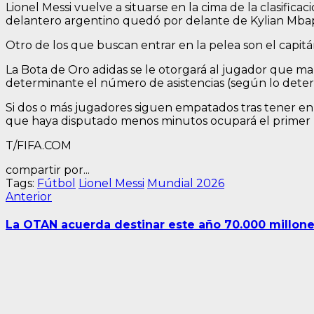
Lionel Messi vuelve a situarse en la cima de la clasifica
delantero argentino quedó por delante de Kylian Mbapp
Otro de los que buscan entrar en la pelea son el capit
La Bota de Oro adidas se le otorgará al jugador que ma
determinante el número de asistencias (según lo deter
Si dos o más jugadores siguen empatados tras tener en 
que haya disputado menos minutos ocupará el primer 
T/FIFA.COM
compartir por...
Tags:
Fútbol
Lionel Messi
Mundial 2026
Navegación
Entrada
Anterior
anterior:
de
La OTAN acuerda destinar este año 70.000 millones
entradas